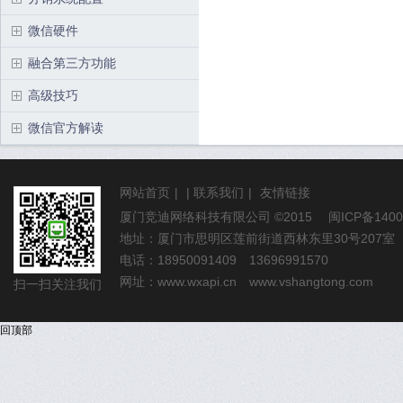
微信硬件
融合第三方功能
高级技巧
微信官方解读
网站首页
|
|
联系我们
|
友情链接
厦门竞迪网络科技有限公司
©2015
闽ICP备1400
地址：厦门市思明区莲前街道西林东里30号207室
电话：18950091409 13696991570
网址：
www.wxapi.cn
www.vshangtong.com
扫一扫关注我们
回顶部