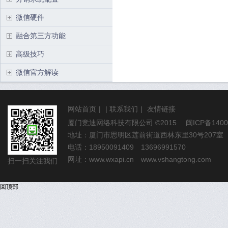
微信硬件
融合第三方功能
高级技巧
微信官方解读
网站首页
|
|
联系我们
|
友情链接
厦门竞迪网络科技有限公司
©2015
闽ICP备1400
地址：厦门市思明区莲前街道西林东里30号207室
电话：18950091409 13696991570
网址：
www.wxapi.cn
www.vshangtong.com
扫一扫关注我们
回顶部