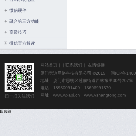
微信硬件
融合第三方功能
高级技巧
微信官方解读
网站首页
|
|
联系我们
|
友情链接
厦门竞迪网络科技有限公司
©2015
闽ICP备1400
地址：厦门市思明区莲前街道西林东里30号207室
电话：18950091409 13696991570
网址：
www.wxapi.cn
www.vshangtong.com
扫一扫关注我们
回顶部