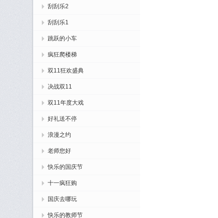
刮刮乐2
刮刮乐1
跳跃的小车
疯狂爬楼梯
双11狂欢盛典
决战双11
双11年度大戏
好礼送不停
浪漫之约
老师您好
快乐的国庆节
十一疯狂购
国庆去哪玩
快乐的教师节