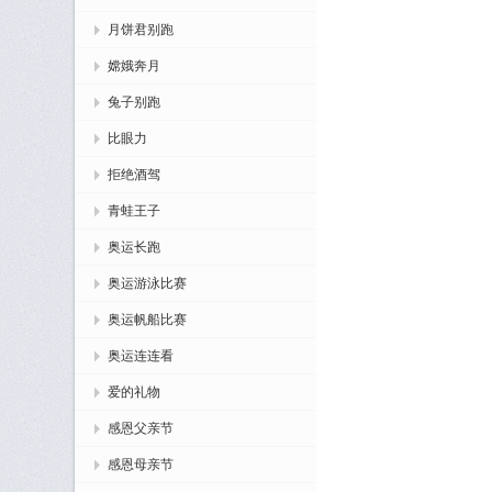
月饼君别跑
嫦娥奔月
兔子别跑
比眼力
拒绝酒驾
青蛙王子
奥运长跑
奥运游泳比赛
奥运帆船比赛
奥运连连看
爱的礼物
感恩父亲节
感恩母亲节