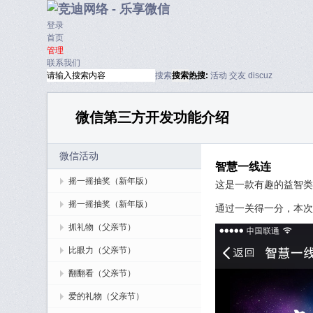
登录
首页
管理
联系我们
搜索
搜索
热搜:
活动
交友
discuz
微信第三方开发功能介绍
微信活动
智慧一线连
摇一摇抽奖（新年版）
这是一款有趣的益智类
摇一摇抽奖（新年版）
通过一关得一分，本次
抓礼物（父亲节）
比眼力（父亲节）
翻翻看（父亲节）
爱的礼物（父亲节）