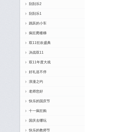
刮刮乐2
刮刮乐1
跳跃的小车
疯狂爬楼梯
双11狂欢盛典
决战双11
双11年度大戏
好礼送不停
浪漫之约
老师您好
快乐的国庆节
十一疯狂购
国庆去哪玩
快乐的教师节