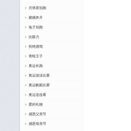
月饼君别跑
嫦娥奔月
兔子别跑
比眼力
拒绝酒驾
青蛙王子
奥运长跑
奥运游泳比赛
奥运帆船比赛
奥运连连看
爱的礼物
感恩父亲节
感恩母亲节