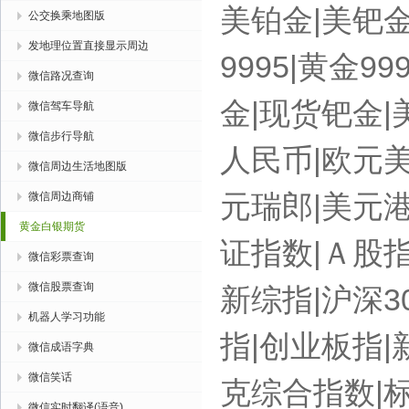
美铂金|美钯金
公交换乘地图版
发地理位置直接显示周边
9995|黄金9
微信路况查询
金|现货钯金|
微信驾车导航
微信步行导航
人民币|欧元美
微信周边生活地图版
元瑞郎|美元港
微信周边商铺
黄金白银期货
证指数|Ａ股指数
微信彩票查询
微信股票查询
新综指|沪深3
机器人学习功能
指|创业板指
微信成语字典
微信笑话
克综合指数|标
微信实时翻译(语音)