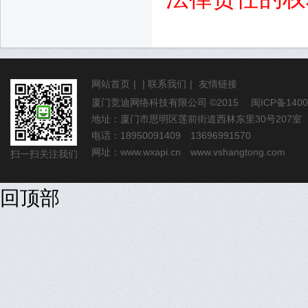
网站首页
|
|
联系我们
|
友情链接
厦门竞迪网络科技有限公司
©2015
闽ICP备1400
地址：厦门市思明区莲前街道西林东里30号207室
电话：18950091409 13696991570
网址：
www.wxapi.cn
www.vshangtong.com
扫一扫关注我们
回顶部