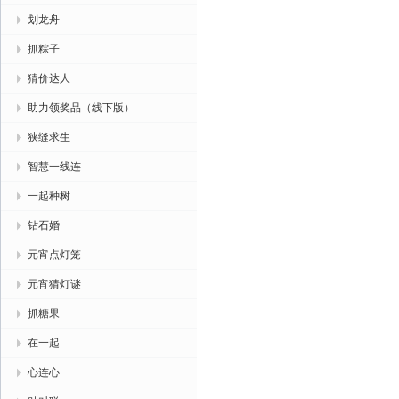
划龙舟
抓粽子
猜价达人
助力领奖品（线下版）
狭缝求生
智慧一线连
一起种树
钻石婚
元宵点灯笼
元宵猜灯谜
抓糖果
在一起
心连心