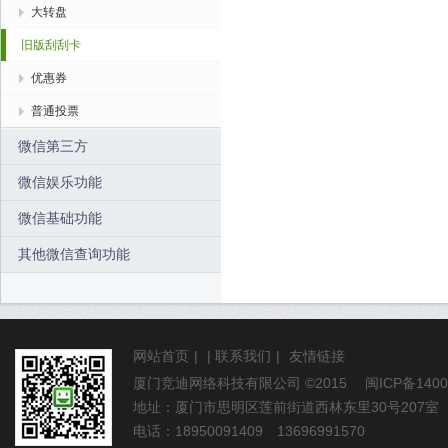
大转盘
旧版刮刮卡
优惠券
普通投票
微信第三方
微信娱乐功能
微信基础功能
其他微信查询功能
网站首页
|
|
联系我们
|
友情链接
厦门竞迪网络科技有限公司
©2015
闽ICP备1400
地址：厦门市思明区莲前街道西林东里30号207室
电话：18950091409 13696991570