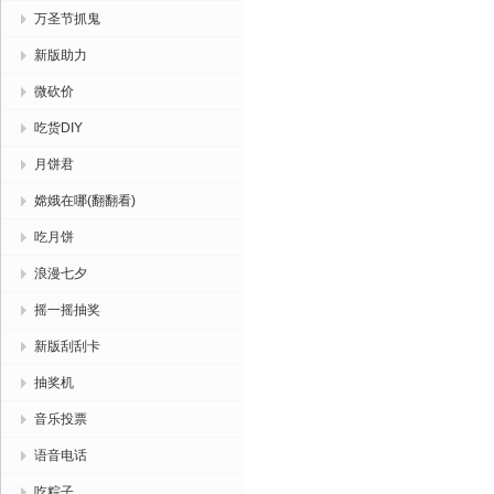
万圣节抓鬼
新版助力
微砍价
吃货DIY
月饼君
嫦娥在哪(翻翻看)
吃月饼
浪漫七夕
摇一摇抽奖
新版刮刮卡
抽奖机
音乐投票
语音电话
吃粽子