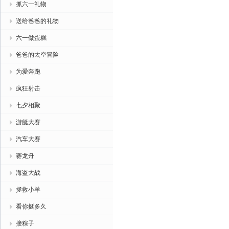
抓六一礼物
送给爸爸的礼物
六一做蛋糕
爸爸的太空冒险
为爱奔跑
疯狂射击
七夕相聚
游艇大赛
汽车大赛
赛龙舟
海盗大战
拯救小羊
看你挺多久
接粽子