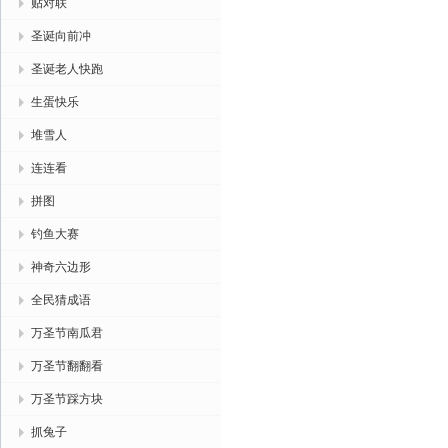
贴对联
圣诞向前冲
圣诞老人快跑
生蛋快乐
堆雪人
连连看
拼图
钓鱼大赛
神奇六边形
全民猜成语
万圣节南瓜君
万圣节翻翻看
万圣节踩方块
抓兔子