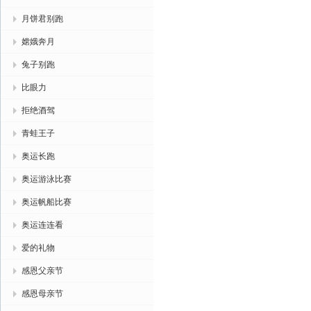
月饼君别跑
嫦娥奔月
兔子别跑
比眼力
拒绝酒驾
青蛙王子
奥运长跑
奥运游泳比赛
奥运帆船比赛
奥运连连看
爱的礼物
感恩父亲节
感恩母亲节