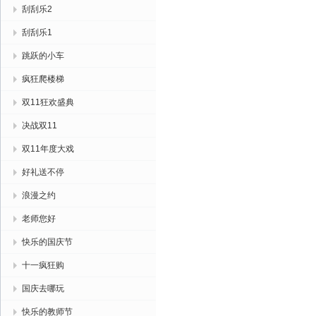
刮刮乐2
刮刮乐1
跳跃的小车
疯狂爬楼梯
双11狂欢盛典
决战双11
双11年度大戏
好礼送不停
浪漫之约
老师您好
快乐的国庆节
十一疯狂购
国庆去哪玩
快乐的教师节