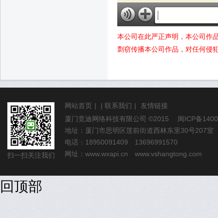
本公司在此严正声明，本公司作
剽窃传播本公司作品，对任何侵
网站首页
|
|
联系我们
|
友情链接
厦门竞迪网络科技有限公司
©2015
闽ICP备1400
地址：厦门市思明区莲前街道西林东里30号207室
电话：18950091409 13696991570
网址：
www.wxapi.cn
www.vshangtong.com
扫一扫关注我们
回顶部